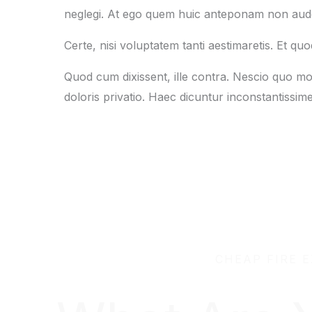
neglegi. At ego quem huic anteponam non audeo
Certe, nisi voluptatem tanti aestimaretis. Et q
Quod cum dixissent, ille contra. Nescio quo mod
doloris privatio. Haec dicuntur inconstantiss
CHEAP FIRE 