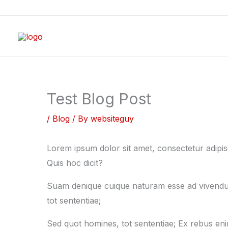
Skip
to
content
Test Blog Post
/
Blog
/ By
websiteguy
Lorem ipsum dolor sit amet, consectetur adipisci
Quis hoc dicit?
Suam denique cuique naturam esse ad vivendum
tot sententiae;
Sed quot homines, tot sententiae; Ex rebus en