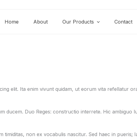
Home
About
Our Products
Contact
ng elit. Ita enim vivunt quidam, ut eorum vita refellatur ora
 ducem. Duo Reges: constructio interrete. Hic ambiguo lu
im timiditas, non ex vocabulis nascitur. Sed haec in puer