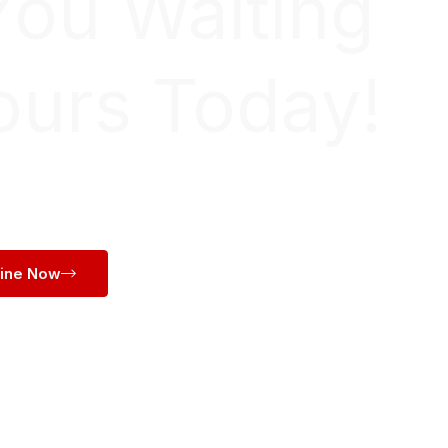
You Waiting
ours Today!
line Now