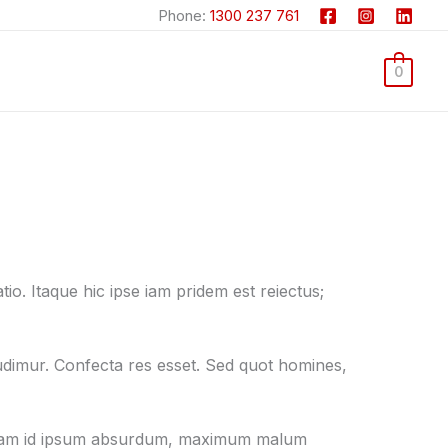
Phone:
1300 237 761
0
tio. Itaque hic ipse iam pridem est reiectus;
dimur. Confecta res esset. Sed quot homines,
is; Iam id ipsum absurdum, maximum malum