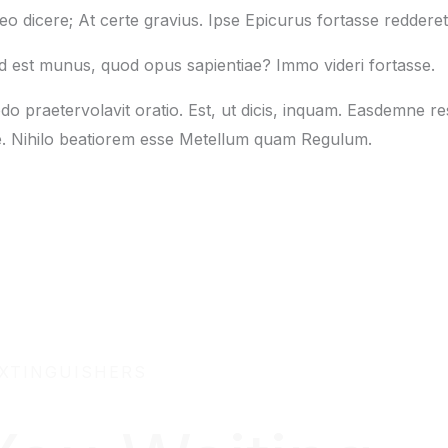
 dicere; At certe gravius. Ipse Epicurus fortasse reddere
uod est munus, quod opus sapientiae? Immo videri fortasse.
o praetervolavit oratio. Est, ut dicis, inquam. Easdemne re
ime. Nihilo beatiorem esse Metellum quam Regulum.
EXTINGUISHERS