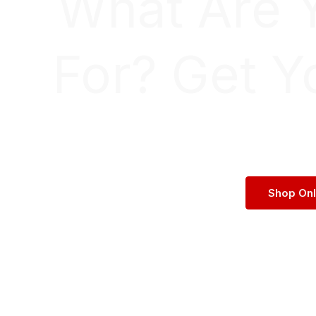
What Are 
For? Get Y
Shop On